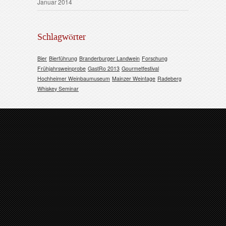
Januar 2014
Schlagwörter
Bier
Bierführung
Branderburger Landwein
Forschung
Frühjahrsweinprobe
GastRo 2013
Gourmetfestival
Hochheimer Weinbaumuseum
Mainzer Weintage
Radeberg
Whiskey Seminar