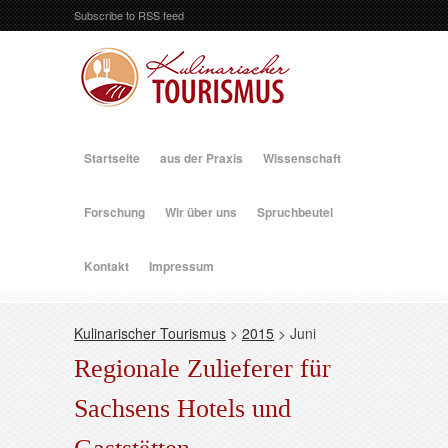
Subscribe to RSS feed
Startseite
aus der Praxis
Wissenschaft
Forschung
Wir über uns
Spruchbeutel
Kontakt
Impressum
Kulinarischer Tourismus
>
2015
>
Juni
Regionale Zulieferer für
Sachsens Hotels und