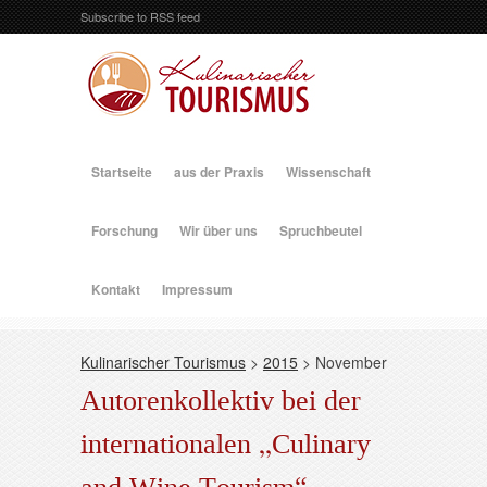
Subscribe to RSS feed
Startseite
aus der Praxis
Wissenschaft
Forschung
Wir über uns
Spruchbeutel
Kontakt
Impressum
Kulinarischer Tourismus
>
2015
>
November
Autorenkollektiv bei der
internationalen „Culinary