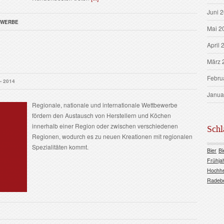
Juni 
EWERBE
Mai 2
April 
März 
Febru
 - 2014
Janua
Regionale, nationale und internationale Wettbewerbe
fördern den Austausch von Herstellern und Köchen
innerhalb einer Region oder zwischen verschiedenen
Schl
Regionen, wodurch es zu neuen Kreationen mit regionalen
Spezialitäten kommt.
Bier
Bi
Frühja
Hochh
Radeb