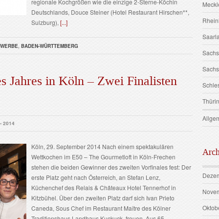
regionale Kochgrößen wie die einzige 2-Sterne-Köchin
Meckl
Deutschlands, Douce Steiner (Hotel Restaurant Hirschen**,
Rhein
Sulzburg),
[...]
Saarl
EWERBE
,
BADEN-WÜRTTEMBERG
Sach
Sachs
 Jahres in Köln – Zwei Finalisten
Schle
Thüri
Allge
 - 2014
Köln, 29. September 2014 Nach einem spektakulären
Arch
Wettkochen im E50 – The Gourmetloft in Köln-Frechen
stehen die beiden Gewinner des zweiten Vorfinales fest: Der
Dezem
erste Platz geht nach Österreich, an Stefan Lenz,
Küchenchef des Relais & Châteaux Hotel Tennerhof in
Novem
Kitzbühel. Über den zweiten Platz darf sich Ivan Prieto
Oktob
Caneda, Sous Chef im Restaurant Maître des Kölner
Traditionshaus Landhaus Kuckuck, freuen. Aus 65