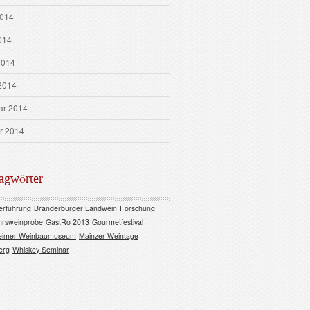
2014
014
2014
2014
ar 2014
r 2014
agwörter
erführung
Branderburger Landwein
Forschung
hrsweinprobe
GastRo 2013
Gourmetfestival
eimer Weinbaumuseum
Mainzer Weintage
erg
Whiskey Seminar