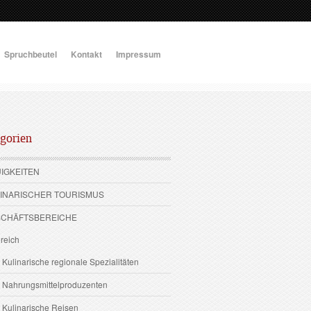
Spruchbeutel
Kontakt
Impressum
gorien
UIGKEITEN
LINARISCHER TOURISMUS
SCHÄFTSBEREICHE
reich
 Kulinarische regionale Spezialitäten
2 Nahrungsmittelproduzenten
 Kulinarische Reisen