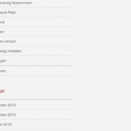
enburg-Vorpommern
land-Pfalz
and
sen
en-Anhalt
swig-Holtstein
ngen
mein
iv
ber 2015
ber 2015
er 2015