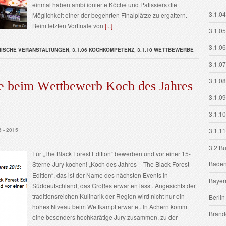
einmal haben ambitionierte Köche und Patissiers die
3.1.04
Möglichkeit einer der begehrten Finalplätze zu ergattern.
Beim letzten Vorfinale von
[...]
3.1.05
3.1.0
ARISCHE VERANSTALTUNGEN
,
3.1.06 KOCHKOMPETENZ
,
3.1.10 WETTBEWERBE
3.1.0
3.1.0
 beim Wettbewerb Koch des Jahres
3.1.0
3.1.1
6 - 2015
3.1.11
3.2 B
Für „The Black Forest Edition“ bewerben und vor einer 15-
Baden
Sterne-Jury kochen! „Koch des Jahres – The Black Forest
Edition“, das ist der Name des nächsten Events in
Bayer
Süddeutschland, das Großes erwarten lässt. Angesichts der
traditionsreichen Kulinarik der Region wird nicht nur ein
Berlin
hohes Niveau beim Wettkampf erwartet. In Achern kommt
Brand
eine besonders hochkarätige Jury zusammen, zu der