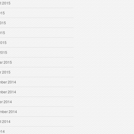
t 2015
015
2015
015
2015
2015
ar 2015
r 2015
ber 2014
ber 2014
er 2014
mber 2014
t 2014
014