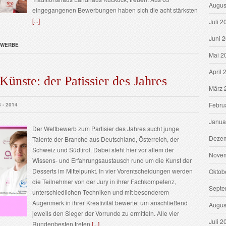
Augus
eingegangenen Bewerbungen haben sich die acht stärksten
[...]
Juli 2
Juni 
EWERBE
Mai 2
April 
ünste: der Patissier des Jahres
März 
Febru
8 - 2014
Janua
Der Wettbewerb zum Partisier des Jahres sucht junge
Dezem
Talente der Branche aus Deutschland, Österreich, der
Schweiz und Südtirol. Dabei steht hier vor allem der
Novem
Wissens- und Erfahrungsaustausch rund um die Kunst der
Desserts im Mittelpunkt. In vier Vorentscheidungen werden
Oktob
die Teilnehmer von der Jury in ihrer Fachkompetenz,
Septe
unterschiedlichen Techniken und mit besonderem
Augenmerk in ihrer Kreativität bewertet um anschließend
Augus
jeweils den Sieger der Vorrunde zu ermitteln. Alle vier
Juli 2
Rundenbesten treten
[...]