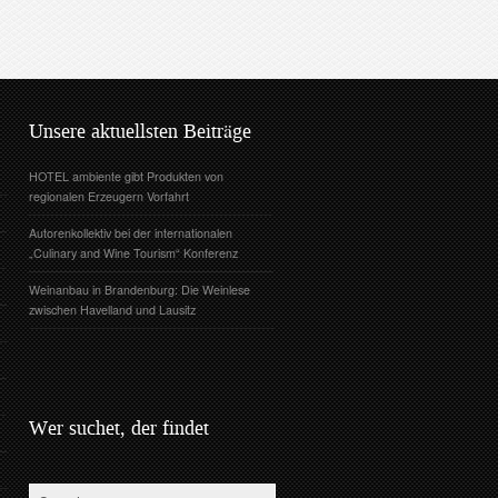
Unsere aktuellsten Beiträge
HOTEL ambiente gibt Produkten von
regionalen Erzeugern Vorfahrt
Autorenkollektiv bei der internationalen
„Culinary and Wine Tourism“ Konferenz
Weinanbau in Brandenburg: Die Weinlese
zwischen Havelland und Lausitz
Wer suchet, der findet