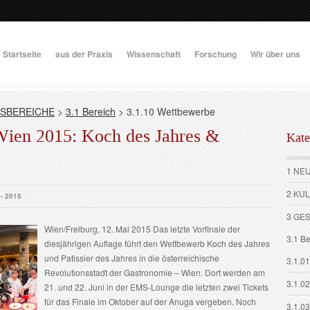
Startseite
aus der Praxis
Wissenschaft
Forschung
Wir über uns
SBEREICHE
>
3.1 Bereich
>
3.1.10 Wettbewerbe
Wien 2015: Koch des Jahres &
Kate
1 NE
2 KU
 - 2015
3 GE
Wien/Freiburg, 12. Mai 2015 Das letzte Vorfinale der
3.1 Be
diesjährigen Auflage führt den Wettbewerb Koch des Jahres
und Patissier des Jahres in die österreichische
3.1.01
Revolutionsstadt der Gastronomie – Wien. Dort werden am
3.1.0
21. und 22. Juni in der EMS-Lounge die letzten zwei Tickets
für das Finale im Oktober auf der Anuga vergeben. Noch
3.1.03