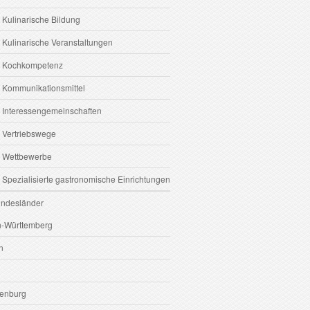
 Kulinarische Bildung
 Kulinarische Veranstaltungen
6 Kochkompetenz
7 Kommunikationsmittel
8 Interessengemeinschaften
9 Vertriebswege
0 Wettbewerbe
 Spezialisierte gastronomische Einrichtungen
undesländer
-Württemberg
n
enburg