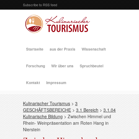
Subscribe to RSS feed
Startseite
aus der Praxis
Wissenschaft
Forschung
Wir über uns
Spruchbeutel
Kontakt
Impressum
Kulinarischer Tourismus
>
3
GESCHÄFTSBEREICHE
>
3.1 Bereich
>
3.1.04
Kulinarische Bildung
>
Zwischen Himmel und
Rhein- Weinpräsentation am Roten Hang in
Nierstein