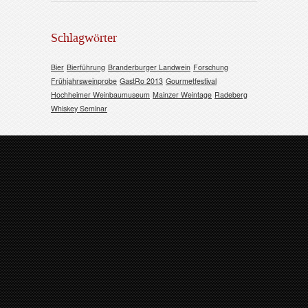
Schlagwörter
Bier
Bierführung
Branderburger Landwein
Forschung
Frühjahrsweinprobe
GastRo 2013
Gourmetfestival
Hochheimer Weinbaumuseum
Mainzer Weintage
Radeberg
Whiskey Seminar