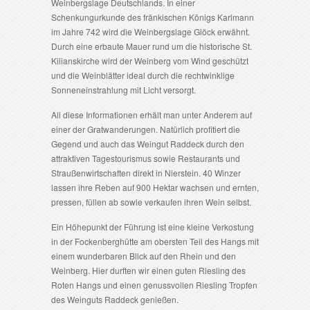
Weinbergslage Deutschlands. In einer
Schenkungurkunde des fränkischen Königs Karlmann
im Jahre 742 wird die Weinbergslage Glöck erwähnt.
Durch eine erbaute Mauer rund um die historische St.
Kilianskirche wird der Weinberg vom Wind geschützt
und die Weinblätter ideal durch die rechtwinklige
Sonneneinstrahlung mit Licht versorgt.
All diese Informationen erhält man unter Anderem auf
einer der Gratwanderungen. Natürlich profitiert die
Gegend und auch das Weingut Raddeck durch den
attraktiven Tagestourismus sowie Restaurants und
Straußenwirtschaften direkt in Nierstein. 40 Winzer
lassen ihre Reben auf 900 Hektar wachsen und ernten,
pressen, füllen ab sowie verkaufen ihren Wein selbst.
Ein Höhepunkt der Führung ist eine kleine Verkostung
in der Fockenberghütte am obersten Teil des Hangs mit
einem wunderbaren Blick auf den Rhein und den
Weinberg. Hier durften wir einen guten Riesling des
Roten Hangs und einen genussvollen Riesling Tropfen
des Weinguts Raddeck genießen.