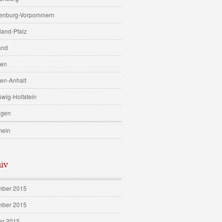
enburg-Vorpommern
land-Pfalz
and
sen
en-Anhalt
swig-Holtstein
ngen
mein
iv
ber 2015
ber 2015
er 2015