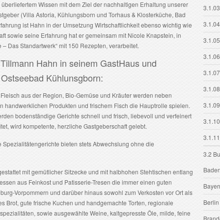
 überliefertem Wissen mit dem Ziel der nachhaltigen Erhaltung unserer
3.1.03
 Gastgeber (Villa Astoria, Kühlungsborn und Torhaus & Klosterküche, Bad
3.1.04
ahrung ist Hahn in der Umsetzung Wirtschaftlichkeit ebenso wichtig wie
aft sowie seine Erfahrung hat er gemeinsam mit Nicole Knapstein, in
3.1.05
– Das Standartwerk“ mit 150 Rezepten, verarbeitet.
3.1.0
h Tillmann Hahn in seinem GastHaus und
3.1.0
im Ostseebad Kühlunsgborn:
3.1.0
 Fleisch aus der Region, Bio-Gemüse und Kräuter werden neben
3.1.0
n handwerklichen Produkten und frischem Fisch die Hauptrolle spielen.
rden bodenständige Gerichte schnell und frisch, liebevoll und verfeinert
3.1.1
tet, wird kompetente, herzliche Gastgeberschaft gelebt.
3.1.11
Spezialitätengerichte bieten stets Abwechslung ohne die
3.2 B
Baden
gestattet mit gemütlicher Sitzecke und mit halbhohen Stehtischen entlang
atessen aus Feinkost und Patisserie-Tresen die immer einen guten
Bayer
nburg-Vorpommern und darüber hinaus sowohl zum Verkosten vor Ort als
Berlin
s Brot, gute frische Kuchen und handgemachte Torten, regionale
pezialitäten, sowie ausgewählte Weine, kaltgepresste Öle, milde, feine
Brand