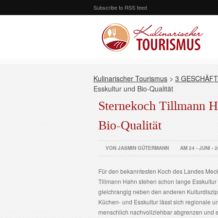
Subscribe to RSS feed
Kulinarischer Tourismus
>
3 GESCHÄFT
Esskultur und Bio-Qualität
Sternekoch Tillmann Ha
Bio-Qualität
VON JASMIN GÜTERMANN
AM 24 - JUNI - 
Für den bekanntesten Koch des Landes Me
Tillmann Hahn stehen schon lange Esskultur
gleichrangig neben den anderen Kulturdiszip
Küchen- und Esskultur lässt sich regionale un
menschlich nachvollziehbar abgrenzen und e