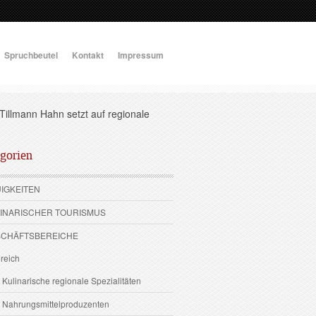
Spruchbeutel
Kontakt
Impressum
Tillmann Hahn setzt auf regionale
gorien
UIGKEITEN
LINARISCHER TOURISMUS
SCHÄFTSBEREICHE
reich
 Kulinarische regionale Spezialitäten
2 Nahrungsmittelproduzenten