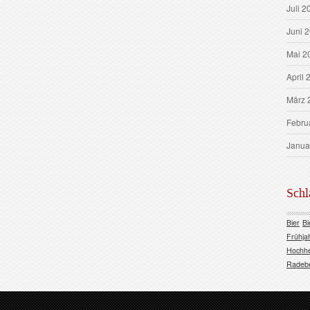
Juli 2
Juni 
Mai 2
April 
März 
Febru
Janua
Schl
Bier
Bi
Frühja
Hochh
Radeb