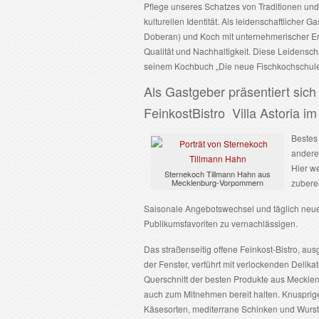
Pflege unseres Schatzes von Traditionen und
kulturellen Identität. Als leidenschaftlicher
Doberan) und Koch mit unternehmerischer Erf
Qualität und Nachhaltigkeit. Diese Leidensch
seinem Kochbuch „Die neue Fischkochschule 
Als Gastgeber präsentiert sic
FeinkostBistro Villa Astoria 
Bestes
andere
Hier we
Sternekoch Tillmann Hahn aus
Mecklenburg-Vorpommern
zuberei
Saisonale Angebotswechsel und täglich neue 
Publikumsfavoriten zu vernachlässigen.
Das straßenseitig offene Feinkost-Bistro, aus
der Fenster, verführt mit verlockenden Delik
Querschnitt der besten Produkte aus Meckle
auch zum Mitnehmen bereit halten. Knusprige
Käsesorten, mediterrane Schinken und Wursts