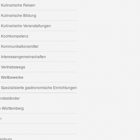
 Kulinarische Reisen
 Kulinarische Bildung
 Kulinarische Veranstaltungen
6 Kochkompetenz
7 Kommunikationsmittel
8 Interessengemeinschaften
9 Vertriebswege
0 Wettbewerbe
 Spezialisierte gastronomische Einrichtungen
undesländer
-Württemberg
n
enburg