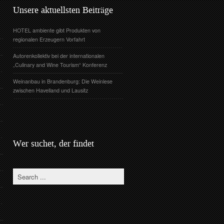
Unsere aktuellsten Beiträge
HOTEL ambiente gibt Produkten von
regionalen Erzeugern Vorfahrt
Autorenkollektiv bei der internationalen
„Culinary and Wine Tourism“ Konferenz
Weinanbau in Brandenburg: Die Weinlese
zwischen Havelland und Lausitz
Wer suchet, der findet