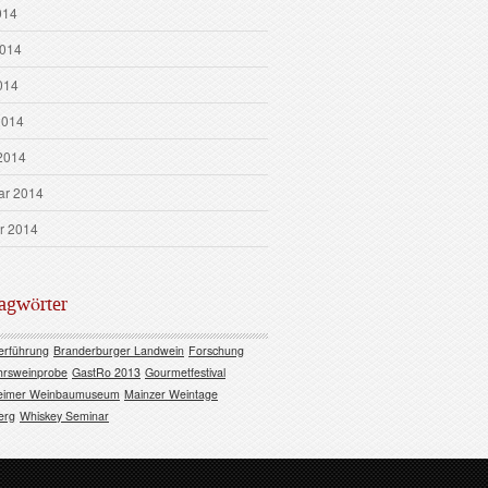
014
2014
014
2014
2014
ar 2014
r 2014
agwörter
erführung
Branderburger Landwein
Forschung
hrsweinprobe
GastRo 2013
Gourmetfestival
eimer Weinbaumuseum
Mainzer Weintage
erg
Whiskey Seminar