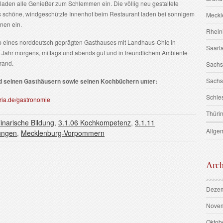
 laden alle Genießer zum Schlemmen ein. Die völlig neu gestaltete
s schöne, windgeschützte Innenhof beim Restaurant laden bei sonnigem
Meckl
nen ein.
Rhein
typ eines norddeutsch geprägten Gasthauses mit Landhaus-Chic in
Saarl
s Jahr morgens, mittags und abends gut und in freundlichem Ambiente
rand.
Sach
Sachs
nd seinen Gasthäusern sowie seinen Kochbüchern unter:
Schle
ria.de/gastronomie
Thüri
linarische Bildung
,
3.1.06 Kochkompetenz
,
3.1.11
Allge
tungen
,
Mecklenburg-Vorpommern
Arch
Dezem
Novem
Oktob