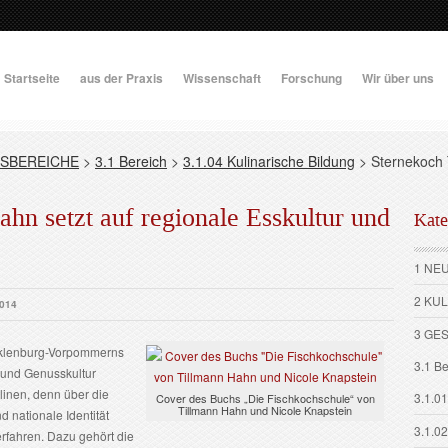
Startseite
aus der Praxis
Wissenschaft
Forschung
Wir über uns
SBEREICHE
>
3.1 Bereich
>
3.1.04 Kulinarische Bildung
>
Sternekoch 
hn setzt auf regionale Esskultur und
Kate
1 NE
2 KU
2014
3 GE
cklenburg-Vorpommerns
3.1 Be
 und Genusskultur
linen, denn über die
3.1.01
Cover des Buchs „Die Fischkochschule“ von
Tillmann Hahn und Nicole Knapstein
d nationale Identität
3.1.0
rfahren. Dazu gehört die