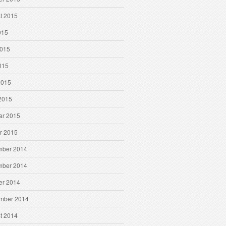
t 2015
015
2015
015
2015
2015
ar 2015
r 2015
ber 2014
ber 2014
er 2014
mber 2014
t 2014