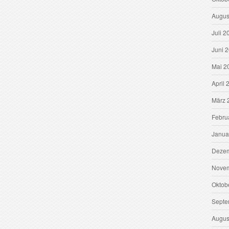
Augus
Juli 2
Juni 
Mai 2
April 
März 
Febru
Janua
Dezem
Novem
Oktob
Septe
Augus