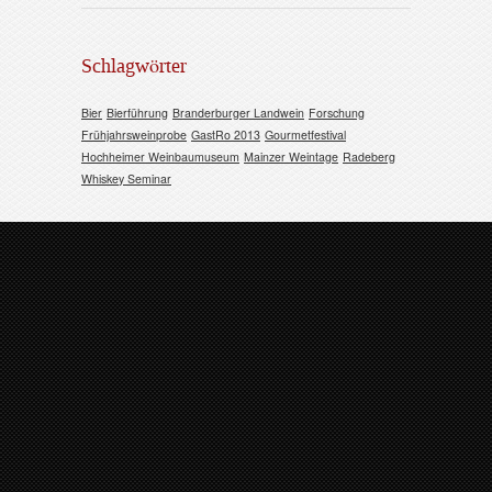
Schlagwörter
Bier
Bierführung
Branderburger Landwein
Forschung
Frühjahrsweinprobe
GastRo 2013
Gourmetfestival
Hochheimer Weinbaumuseum
Mainzer Weintage
Radeberg
Whiskey Seminar