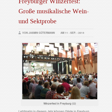
Freyburger Winzerfest:
Große musikalische Wein-
und Sektprobe
VON JASMIN GÜTERMANN
AM 11 - SEP. - 2014
Winzerfest in Freyburg (U)
Letztmalig in diesem Jahr können Gäste in Freyburg