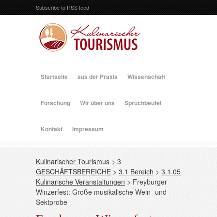
Subscribe to RSS feed
Startseite
aus der Praxis
Wissenschaft
Forschung
Wir über uns
Spruchbeutel
Kontakt
Impressum
Kulinarischer Tourismus
>
3
GESCHÄFTSBEREICHE
>
3.1 Bereich
>
3.1.05
Kulinarische Veranstaltungen
>
Freyburger
Winzerfest: Große musikalische Wein- und
Sektprobe