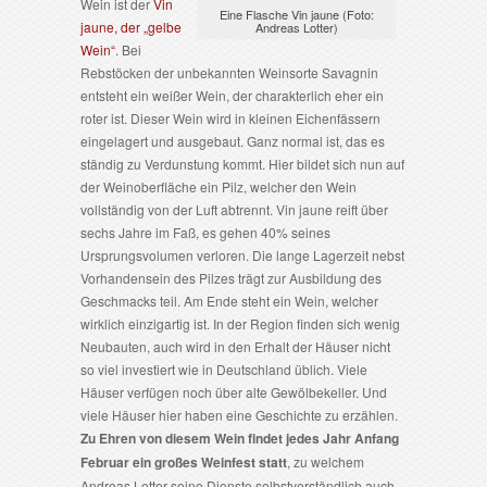
Wein ist der
Vin
Eine Flasche Vin jaune (Foto:
jaune, der „gelbe
Andreas Lotter)
Wein“
. Bei
Rebstöcken der unbekannten Weinsorte Savagnin
entsteht ein weißer Wein, der charakterlich eher ein
roter ist. Dieser Wein wird in kleinen Eichenfässern
eingelagert und ausgebaut. Ganz normal ist, das es
ständig zu Verdunstung kommt. Hier bildet sich nun auf
der Weinoberfläche ein Pilz, welcher den Wein
vollständig von der Luft abtrennt. Vin jaune reift über
sechs Jahre im Faß, es gehen 40% seines
Ursprungsvolumen verloren. Die lange Lagerzeit nebst
Vorhandensein des Pilzes trägt zur Ausbildung des
Geschmacks teil. Am Ende steht ein Wein, welcher
wirklich einzigartig ist. In der Region finden sich wenig
Neubauten, auch wird in den Erhalt der Häuser nicht
so viel investiert wie in Deutschland üblich. Viele
Häuser verfügen noch über alte Gewölbekeller. Und
viele Häuser hier haben eine Geschichte zu erzählen.
Zu Ehren von diesem Wein findet jedes Jahr Anfang
Februar ein großes Weinfest statt
, zu welchem
Andreas Lotter seine Dienste selbstverständlich auch