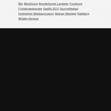
Bier
Bierführung
Branderburger Landwein
Forschung
Frühjahrsweinprobe
GastRo 2013
Gourmetfestival
Hochheimer Weinbaumuseum
Mainzer Weintage
Radeberg
Whiskey Seminar