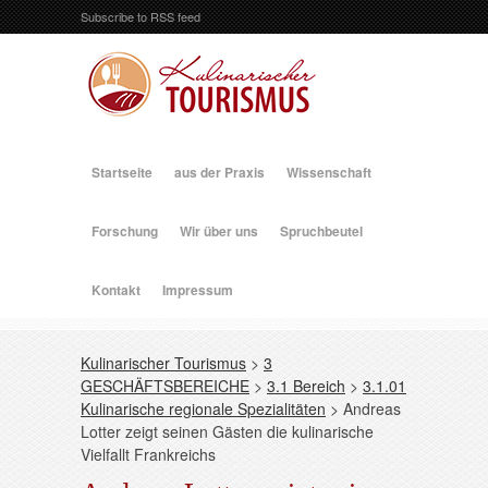
Subscribe to RSS feed
Startseite
aus der Praxis
Wissenschaft
Forschung
Wir über uns
Spruchbeutel
Kontakt
Impressum
Kulinarischer Tourismus
>
3
GESCHÄFTSBEREICHE
>
3.1 Bereich
>
3.1.01
Kulinarische regionale Spezialitäten
>
Andreas
Lotter zeigt seinen Gästen die kulinarische
Vielfallt Frankreichs