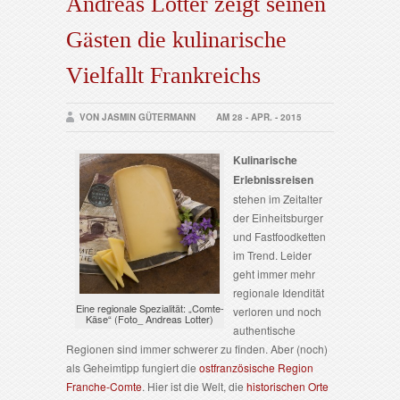
Andreas Lotter zeigt seinen
Gästen die kulinarische
Vielfallt Frankreichs
VON JASMIN GÜTERMANN
AM 28 - APR. - 2015
Kulinarische
Erlebnissreisen
stehen im Zeitalter
der Einheitsburger
und Fastfoodketten
im Trend. Leider
geht immer mehr
regionale Idendität
Eine regionale Spezialität: „Comte-
verloren und noch
Käse“ (Foto_ Andreas Lotter)
authentische
Regionen sind immer schwerer zu finden. Aber (noch)
als Geheimtipp fungiert die
ostfranzösische Region
Franche-Comte
. Hier ist die Welt, die
historischen Orte