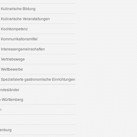
 Kulinarische Bildung
 Kulinarische Veranstaltungen
6 Kochkompetenz
7 Kommunikationsmittel
8 Interessengemeinschaften
9 Vertriebswege
0 Wettbewerbe
 Spezialisierte gastronomische Einrichtungen
undesländer
-Württemberg
n
enburg