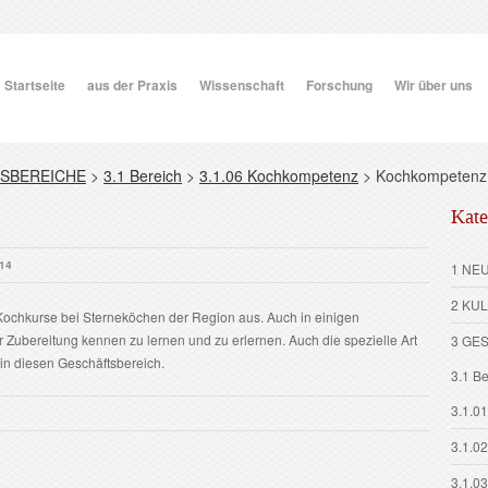
Startseite
aus der Praxis
Wissenschaft
Forschung
Wir über uns
SBEREICHE
>
3.1 Bereich
>
3.1.06 Kochkompetenz
>
Kochkompetenz
Kate
014
1 NE
2 KU
Kochkurse bei Sterneköchen der Region aus. Auch in einigen
er Zubereitung kennen zu lernen und zu erlernen. Auch die spezielle Art
3 GE
 in diesen Geschäftsbereich.
3.1 Be
3.1.01
3.1.0
3.1.03