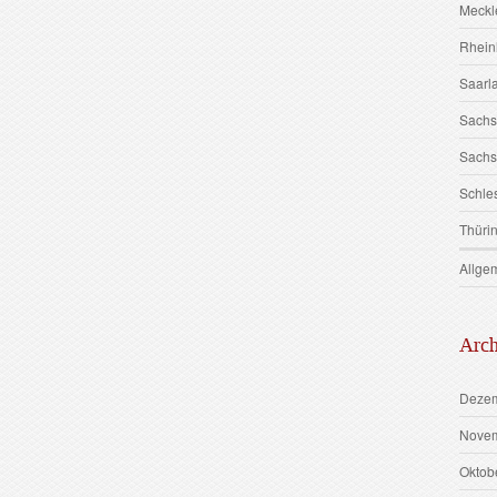
Meckl
Rhein
Saarl
Sach
Sachs
Schle
Thüri
Allge
Arch
Dezem
Novem
Oktob