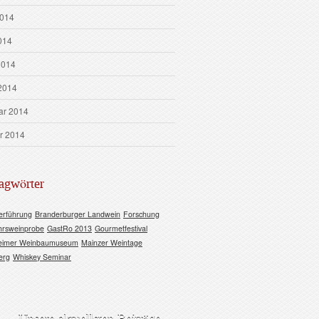
2014
014
2014
2014
ar 2014
r 2014
agwörter
erführung
Branderburger Landwein
Forschung
hrsweinprobe
GastRo 2013
Gourmetfestival
eimer Weinbaumuseum
Mainzer Weintage
erg
Whiskey Seminar
Unsere aktuellsten Beiträge