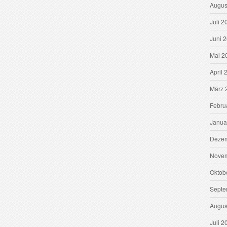
Augus
Juli 2
Juni 
Mai 2
April 
März 
Febru
Janua
Dezem
Novem
Oktob
Septe
Augus
Juli 2