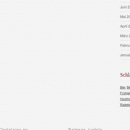
Juni 
Mai 2
April 
März 
Febru
Janua
Schl
Bier
Bi
Frühja
Hochh
Radeb
Navigieren zu…
Beitrags-Archiv