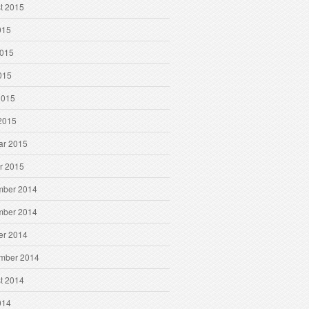
t 2015
015
2015
015
2015
2015
ar 2015
r 2015
ber 2014
ber 2014
er 2014
mber 2014
t 2014
014