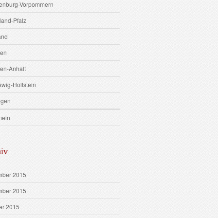
enburg-Vorpommern
land-Pfalz
and
sen
en-Anhalt
swig-Holtstein
ngen
mein
iv
ber 2015
ber 2015
er 2015